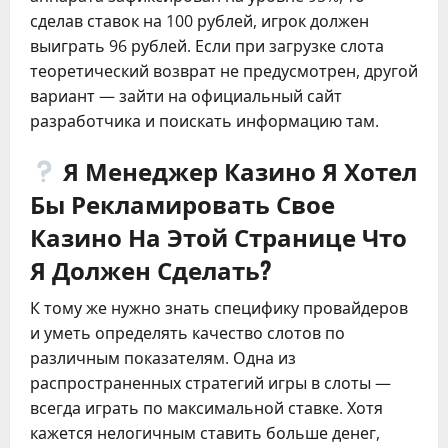
сделав ставок на 100 рублей, игрок должен
выиграть 96 рублей. Если при загрузке слота
теоретический возврат не предусмотрен, другой
вариант — зайти на официальный сайт
разработчика и поискать информацию там.
Я Менеджер Казино Я Хотел
Бы Рекламировать Свое
Казино На Этой Странице Что
Я Должен Сделать?
К тому же нужно знать специфику провайдеров
и уметь определять качество слотов по
различным показателям. Одна из
распространенных стратегий игры в слоты —
всегда играть по максимальной ставке. Хотя
кажется нелогичным ставить больше денег,