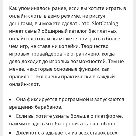
Как упоминалось ранее, если вы хотите играть в
онлайн-слоты в демо режиме, не рискуя
деньгами, вы можете сделать это. SlotCatalog
имеет самый обширный каталог бесплатных
онлайн-слотов, и вы можете поиграть в более
чем игр, не ставя ни копейки. Творчество
игровых провайдеров не ограничено, когда
дело доходит до игровых возможностей. Тем не
менее, некоторые основные функции, как
правило,” “включены практически в каждый
онлайн-слот.
Она фиксируется программой и запускаются
вращения барабанов.
Если вы хотите узнать больше о платформе,
нажмите здесь чтобы прочитать наш обзор.
Джекпот складывается из всех ставок всех