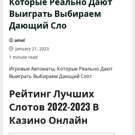
Которые Реально Дают
Выиграть Выбираем
Дающий Сло
amel
January 21, 2023
1 minute read
Игровые Автоматы, Которые Реально Дают
Выиграть Выбираем Дающий Слот
Рейтинг Лучших
Слотов 2022-2023 В
Казино Онлайн