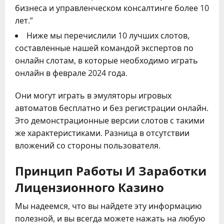
бизнеса и управленческом консалтинге более 10
лет.”
Ниже мы перечислили 10 лучших слотов,
составленные нашей командой экспертов по
онлайн слотам, в которые необходимо играть
онлайн в феврале 2024 года.
Они могут играть в эмуляторы игровых
автоматов бесплатно и без регистрации онлайн.
Это демонстрационные версии слотов с такими
же характеристиками. Разница в отсутствии
вложений со стороны пользователя.
Принцип Работы И Заработки
Лицензионного Казино
Мы надеемся, что вы найдете эту информацию
полезной, и вы всегда можете нажать на любую