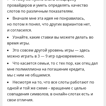
провайдеров и уметь определять качество
слотов по различным показателям.
Вначале мне эта идея не понравилась,
но потом я понял, что других вариантов нет,
и согласился.
Узнайте, какие ставки вы можете делать во
время игры.
Это совсем другой уровень игры — здесь
можно играть в 3 — 9 игр одновременно.
Что касается семьи, то с тех пор, как отец дал
мне полмиллиона на погашение кредита,
мы с ним не общаемся.
Несмотря на то, что все слоты работают по
одной и той же схеме – вращение с целью
совпадения символов, в онлайн-слотах есть и
свои отличия.