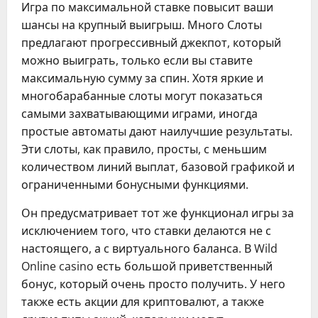
Игра по максимальной ставке повысит ваши
шансы на крупный выигрыш. Много Слоты
предлагают прогрессивный джекпот, который
можно выиграть, только если вы ставите
максимальную сумму за спин. Хотя яркие и
многобарабанные слоты могут показаться
самыми захватывающими играми, иногда
простые автоматы дают наилучшие результаты.
Эти слоты, как правило, просты, с меньшим
количеством линий выплат, базовой графикой и
ограниченными бонусными функциями.
Он предусматривает тот же функционал игры за
исключением того, что ставки делаются не с
настоящего, а с виртуального баланса. В Wild
Online casino есть большой приветственный
бонус, который очень просто получить. У него
также есть акции для криптовалют, а также