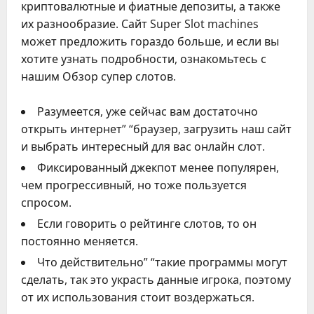
криптовалютные и фиатные депозиты, а также
их разнообразие. Сайт Super Slot machines
может предложить гораздо больше, и если вы
хотите узнать подробности, ознакомьтесь с
нашим Обзор супер слотов.
Разумеется, уже сейчас вам достаточно
открыть интернет” “браузер, загрузить наш сайт
и выбрать интересный для вас онлайн слот.
Фиксированный джекпот менее популярен,
чем прогрессивный, но тоже пользуется
спросом.
Если говорить о рейтинге слотов, то он
постоянно меняется.
Что действительно” “такие программы могут
сделать, так это украсть данные игрока, поэтому
от их использования стоит воздержаться.