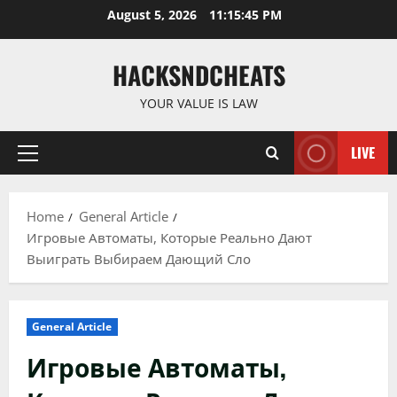
Skip
August 5, 2026
11:15:46 PM
to
content
HACKSNDCHEATS
YOUR VALUE IS LAW
LIVE
Primary
Menu
Home
General Article
Игровые Автоматы, Которые Реально Дают
Выиграть Выбираем Дающий Сло
General Article
Игровые Автоматы,