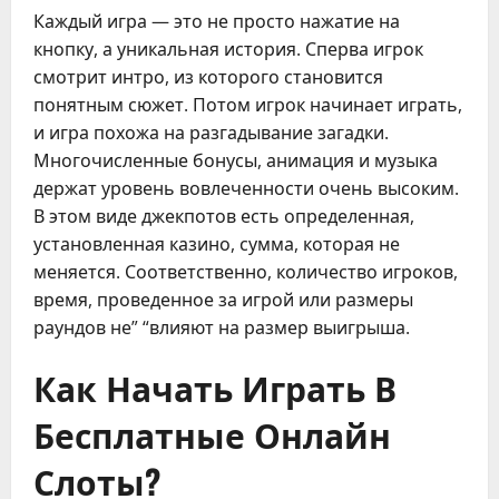
Каждый игра — это не просто нажатие на
кнопку, а уникальная история. Сперва игрок
смотрит интро, из которого становится
понятным сюжет. Потом игрок начинает играть,
и игра похожа на разгадывание загадки.
Многочисленные бонусы, анимация и музыка
держат уровень вовлеченности очень высоким.
В этом виде джекпотов есть определенная,
установленная казино, сумма, которая не
меняется. Соответственно, количество игроков,
время, проведенное за игрой или размеры
раундов не” “влияют на размер выигрыша.
Как Начать Играть В
Бесплатные Онлайн
Слоты?