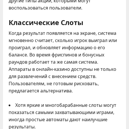
другие типы акций, которыми могут
воспользоваться пользователи.
Классические Слоты
Когда результат появляется на экране, система
мгновенно считает, сколько игрок выиграл или
проиграл, и обновляет информацию о его
балансе. Во время фриспинов и бонусных
раундов работает та же самая система.
Аппараты в онлайн-казино доступны не только
для развлечений с внесением средств.
Пользователям, не готовым рисковать,
предлагается альтернатива.
Хотя яркие и многобарабанные слоты могут
показаться самыми захватывающими играми,
иногда простые автоматы дают наилучшие
результаты.