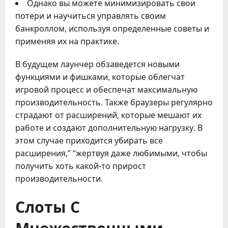
Однако вы можете минимизировать свои
потери и научиться управлять своим
банкроллом, используя определенные советы и
применяя их на практике.
В будущем лаунчер обзаведется новыми
функциями и фишками, которые облегчат
игровой процесс и обеспечат максимальную
производительность. Также браузеры регулярно
страдают от расширений, которые мешают их
работе и создают дополнительную нагрузку. В
этом случае приходится убирать все
расширения,” “жертвуя даже любимыми, чтобы
получить хоть какой-то прирост
производительности.
Слоты С
Множественными