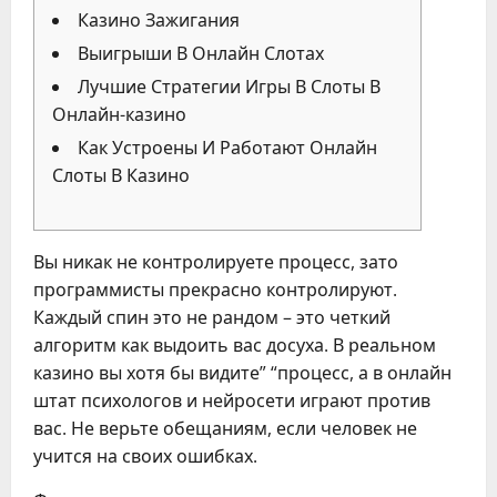
Казино Зажигания
Выигрыши В Онлайн Слотах
Лучшие Стратегии Игры В Слоты В
Онлайн-казино
Как Устроены И Работают Онлайн
Слоты В Казино
Вы никак не контролируете процесс, зато
программисты прекрасно контролируют.
Каждый спин это не рандом – это четкий
алгоритм как выдоить вас досуха. В реальном
казино вы хотя бы видите” “процесс, а в онлайн
штат психологов и нейросети играют против
вас. Не верьте обещаниям, если человек не
учится на своих ошибках.