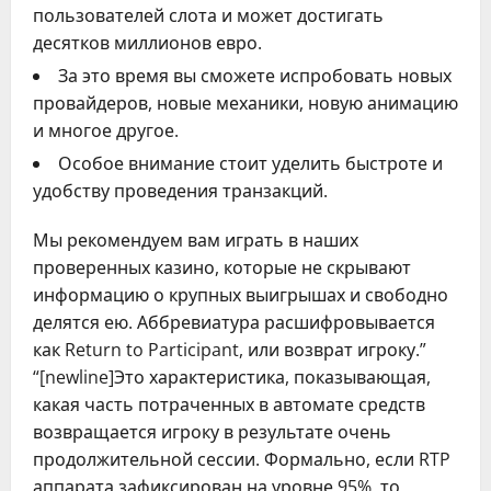
пользователей слота и может достигать
десятков миллионов евро.
За это время вы сможете испробовать новых
провайдеров, новые механики, новую анимацию
и многое другое.
Особое внимание стоит уделить быстроте и
удобству проведения транзакций.
Мы рекомендуем вам играть в наших
проверенных казино, которые не скрывают
информацию о крупных выигрышах и свободно
делятся ею. Аббревиатура расшифровывается
как Return to Participant, или возврат игроку.”
“[newline]Это характеристика, показывающая,
какая часть потраченных в автомате средств
возвращается игроку в результате очень
продолжительной сессии. Формально, если RTP
аппарата зафиксирован на уровне 95%, то