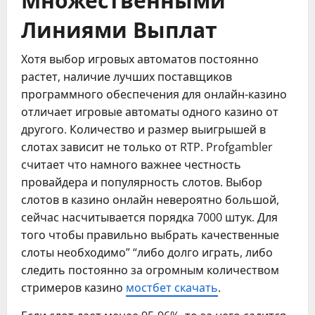
Линиями Выплат
Хотя выбор игровых автоматов постоянно
растет, наличие лучших поставщиков
программного обеспечения для онлайн-казино
отличает игровые автоматы одного казино от
другого. Количество и размер выигрышей в
слотах зависит не только от RTP. Profgambler
считает что намного важнее честность
провайдера и популярность слотов. Выбор
слотов в казино онлайн невероятно большой,
сейчас насчитывается порядка 7000 штук. Для
того чтобы правильно выбрать качественные
слоты необходимо” “либо долго играть, либо
следить постоянно за огромным количеством
стримеров казино
мостбет скачать
.