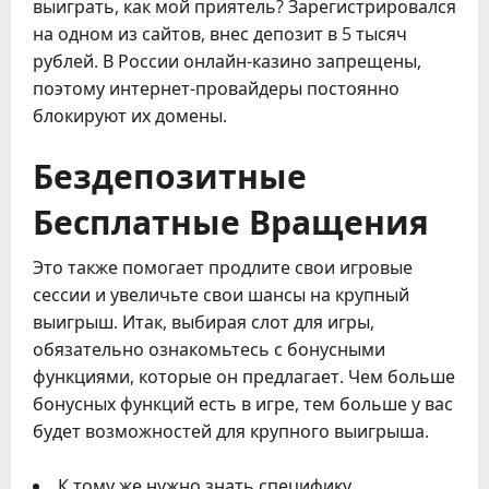
выиграть, как мой приятель? Зарегистрировался
на одном из сайтов, внес депозит в 5 тысяч
рублей. В России онлайн-казино запрещены,
поэтому интернет-провайдеры постоянно
блокируют их домены.
Бездепозитные
Бесплатные Вращения
Это также помогает продлите свои игровые
сессии и увеличьте свои шансы на крупный
выигрыш. Итак, выбирая слот для игры,
обязательно ознакомьтесь с бонусными
функциями, которые он предлагает. Чем больше
бонусных функций есть в игре, тем больше у вас
будет возможностей для крупного выигрыша.
К тому же нужно знать специфику